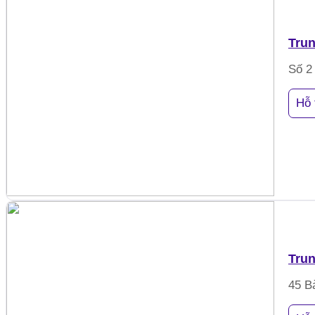
Trun
Số 2
Hỗ 
Trun
45 B