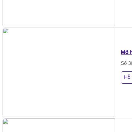
Mô h
Số 3
Hỗ 