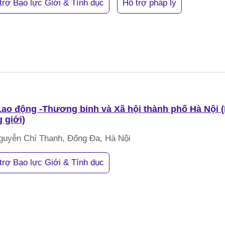
trợ Bạo lực Giới & Tính dục
Hỗ trợ pháp lý
ao động -Thương binh và Xã hội thành phố Hà Nội 
 giới)
guyễn Chí Thanh, Đống Đa, Hà Nội
trợ Bạo lực Giới & Tính dục