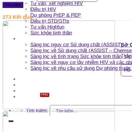
Tư vấn, xét nghiệm HIV
Tìm kiếm
Điều trị HIV
Dự phòng PrEP & PEP
273 Kết quả
Điều trị STD/STIs
Tư vấn Highfun
Sức khỏe tinh thần
Tự đánh giá
Sàng lọc nguy cơ Sử dụng chất (ASSIST)
Sở G
Sàng lọc về Sử dụng chất (ASSIST – Chemse
Thàn
Sàng lọc về tình trạng Sức khỏe tinh thần, tậ
Sàng lọc về nguy cơ lây nhiễm HIV và các nhi
Sàng lọc về nhu cầu sử dụng Dự phòng trước
Hỗ 
Confession
Tin tức
Bản đồ dịch vụ
Đặt hàng
Tìm kiếm: