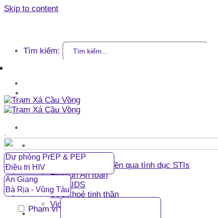
Skip to content
Tìm kiếm:
Đăng nhập / Đăng ký
Giỏ hàng
.
Trang chủ
Kiến thức
Các bệnh lây truyền qua tình dục STIs
Highfun An toàn
HIV/AIDS
Sức khoẻ tinh thần
Videos kiến thức
Phạm vi
Dịch vụ