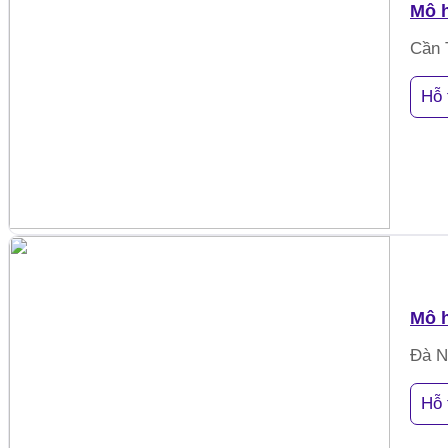
Mô h
Cần 
Hỗ 
Mô h
Đà N
Hỗ 