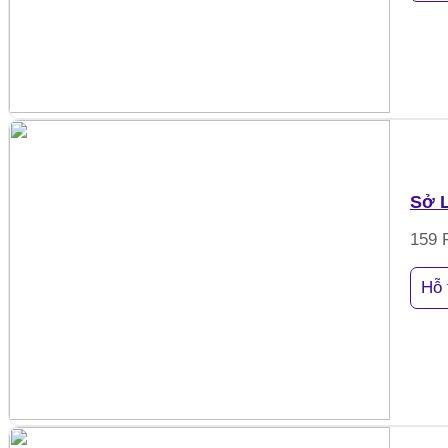
Sở L
159 
Hỗ 