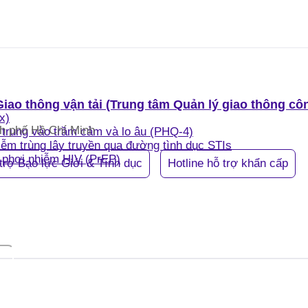
iao thông vận tải (Trung tâm Quản lý giao thông c
x)
h phố Hồ Chí Minh
p trung vào trầm cảm và lo âu (PHQ-4)
ễm trùng lây truyền qua đường tình dục STIs
 phơi nhiễm HIV (PrEP)
trợ Bạo lực Giới & Tính dục
Hotline hỗ trợ khẩn cấp