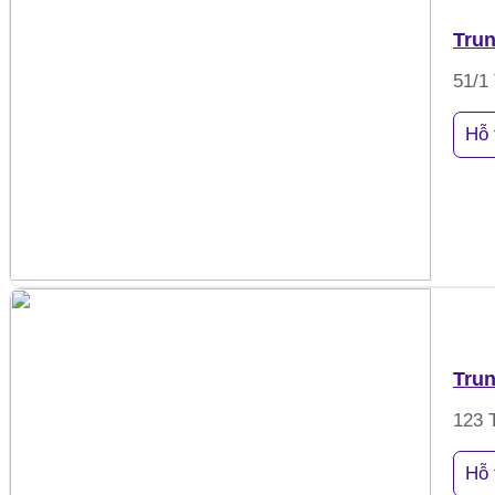
Trun
51/1
Hỗ 
Trun
123 
Hỗ 