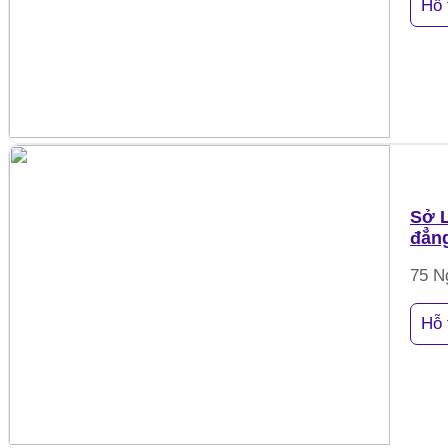
Hỗ 
Sở L
đẳng
75 N
Hỗ 