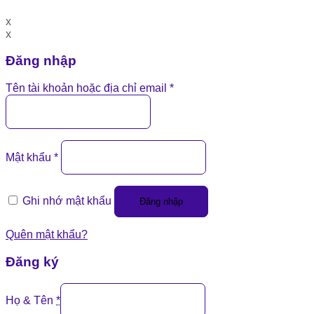
x
x
Đăng nhập
Tên tài khoản hoặc địa chỉ email
*
Mật khẩu
*
Ghi nhớ mật khẩu
Đăng nhập
Quên mật khẩu?
Đăng ký
Họ & Tên
*