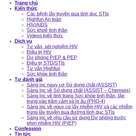
Trang chủ
Kiến thức
Các bệnh lây truyền qua tình dục STIs
Highfun An toàn
HIV/AIDS
Sức khoẻ tinh thần
Videos kiến thức
Dịch vụ
Tư vấn, xét nghiệm HIV
Điều trị HIV
Dự phòng PrEP & PEP
Điều trị STD/STIs
Tư vấn Highfun
Sức khỏe tinh thần
Tự đánh giá
Sàng lọc nguy cơ Sử dụng chất (ASSIST)
Sàng lọc về Sử dụng chất (ASSIST – Chemsex)
Sàng lọc về tình trạng Sức khỏe tinh thần, tập
trung vào trầm cảm và lo âu (PHQ-4)
Sàng lọc về nguy cơ lây nhiễm HIV và các nhiễm
trùng lây truyền qua đường tình dục STIs
Sàng lọc về nhu cầu sử dụng Dự phòng trước
phơi nhiễm HIV (PrEP)
Confession
Tin tức