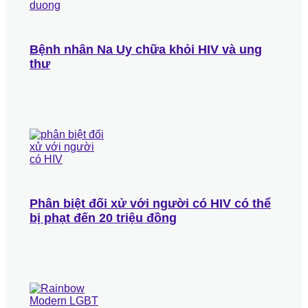
Bệnh nhân Na Uy chữa khỏi HIV và ung
thư
Phân biệt đối xử với người có HIV có thể
bị phạt đến 20 triệu đồng