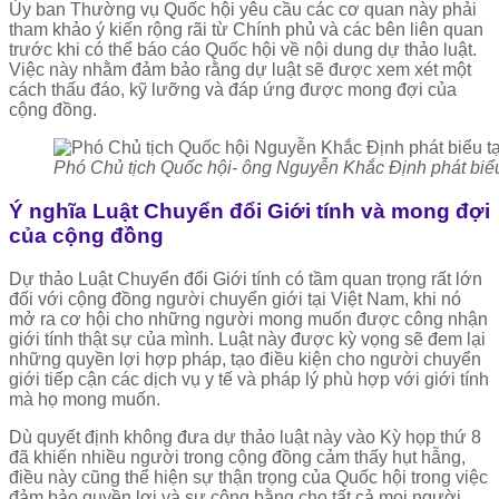
Ủy ban Thường vụ Quốc hội yêu cầu các cơ quan này phải
tham khảo ý kiến rộng rãi từ Chính phủ và các bên liên quan
trước khi có thể báo cáo Quốc hội về nội dung dự thảo luật.
Việc này nhằm đảm bảo rằng dự luật sẽ được xem xét một
cách thấu đáo, kỹ lưỡng và đáp ứng được mong đợi của
cộng đồng.
Phó Chủ tịch Quốc hội- ông Nguyễn Khắc Định phát biểu
Ý nghĩa Luật Chuyển đổi Giới tính và mong đợi
của cộng đồng
Dự thảo Luật Chuyển đổi Giới tính có tầm quan trọng rất lớn
đối với cộng đồng người chuyển giới tại Việt Nam, khi nó
mở ra cơ hội cho những người mong muốn được công nhận
giới tính thật sự của mình. Luật này được kỳ vọng sẽ đem lại
những quyền lợi hợp pháp, tạo điều kiện cho người chuyển
giới tiếp cận các dịch vụ y tế và pháp lý phù hợp với giới tính
mà họ mong muốn.
Dù quyết định không đưa dự thảo luật này vào Kỳ họp thứ 8
đã khiến nhiều người trong cộng đồng cảm thấy hụt hẫng,
điều này cũng thể hiện sự thận trọng của Quốc hội trong việc
đảm bảo quyền lợi và sự công bằng cho tất cả mọi người.