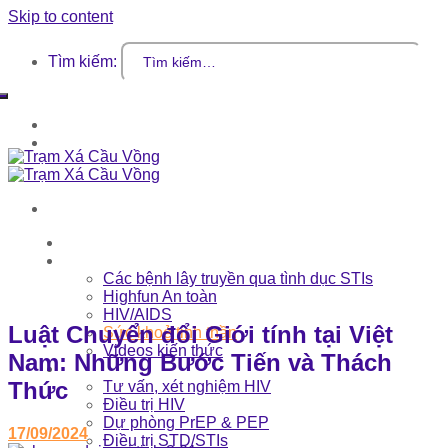
Skip to content
Tìm kiếm:
Đăng nhập / Đăng ký
Giỏ hàng
Trang chủ
Kiến thức
Các bệnh lây truyền qua tình dục STIs
Highfun An toàn
HIV/AIDS
Luật Chuyển đổi Giới tính tại Việt
Sức khoẻ tinh thần
Videos kiến thức
Nam: Những Bước Tiến và Thách
Dịch vụ
Thức
Tư vấn, xét nghiệm HIV
Điều trị HIV
Dự phòng PrEP & PEP
17/09/2024
Điều trị STD/STIs