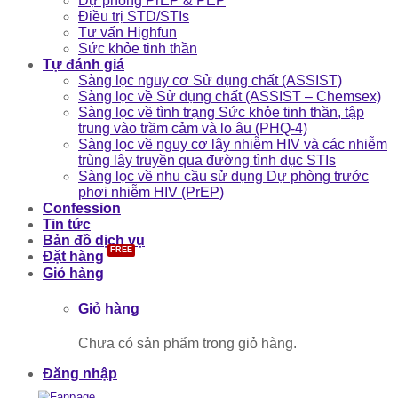
Dự phòng PrEP & PEP
Điều trị STD/STIs
Tư vấn Highfun
Sức khỏe tinh thần
Tự đánh giá
Sàng lọc nguy cơ Sử dụng chất (ASSIST)
Sàng lọc về Sử dụng chất (ASSIST – Chemsex)
Sàng lọc về tình trạng Sức khỏe tinh thần, tập
trung vào trầm cảm và lo âu (PHQ-4)
Sàng lọc về nguy cơ lây nhiễm HIV và các nhiễm
trùng lây truyền qua đường tình dục STIs
Sàng lọc về nhu cầu sử dụng Dự phòng trước
phơi nhiễm HIV (PrEP)
Confession
Tin tức
Bản đồ dịch vụ
Đặt hàng
Giỏ hàng
Giỏ hàng
Chưa có sản phẩm trong giỏ hàng.
Đăng nhập