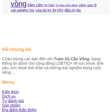
vồng
trầm cảm
tự hào
viêm gan B
Tự hào cộng đồng
xét nghiệm hiv
xóa bỏ kỳ thị HIV
điều trị hiv
Về chúng tôi
Chào mừng các bạn đến với
Trạm Xá Cầu Vồng
, trang
thông tin dành cho cộng đồng LGBTIQ+ về sức khoẻ, tình
yêu, sức khoẻ tinh thần và những trải nghiệm trong cuộc
sống...
Menu
Kiến thức
Dịch vụ
Tự đánh giá
Sản phẩm
Địa điểm thân thiện