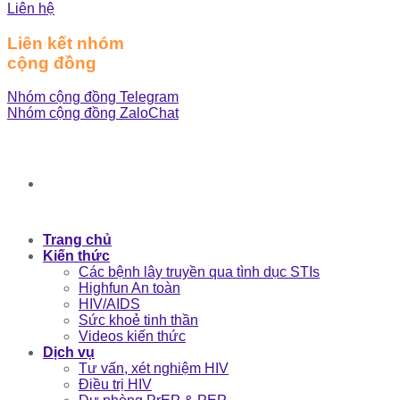
Liên hệ
Liên kết nhóm
cộng đồng
Nhóm cộng đồng Telegram
Nhóm cộng đồng ZaloChat
Trang chủ
Kiến thức
Các bệnh lây truyền qua tình dục STIs
Highfun An toàn
HIV/AIDS
Sức khoẻ tinh thần
Videos kiến thức
Dịch vụ
Tư vấn, xét nghiệm HIV
Điều trị HIV