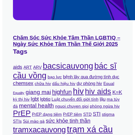
Chăm Sóc Sức Khỏe Tâm Thần LGBTIQ –
Ngày Sức Khỏe Tâm Thần Thế Giới 2025
Tags
bác sĩ
bacsicauvong
aids
ART
ARV
cầu vồng
bệnh lây qua đường tình dục
bạo lực
chemsex
dự phòng hiv
chữa hiv
dấu hiệu hiv
Equal
hiv
hiv aids
giang mai
highfun
K=K
Equality
lgbt
lgbtiq
lậu
kỳ thị hiv
Luật chuyển đổi giới tính
ma túy
mental health
đá
nguoi chuyen gioi
phòng ngừa hiv
PrEP
STI
PrEP dạng tiêm
PrEP tiêm
STD
stigma
sức khỏe tinh thần
STIs
Sùi mào gà
trạm xá cầu
tramxacauvong