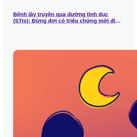
Bệnh lây truyền qua đường tình dục
(STIs): Đừng đợi có triệu chứng mới đi
khám