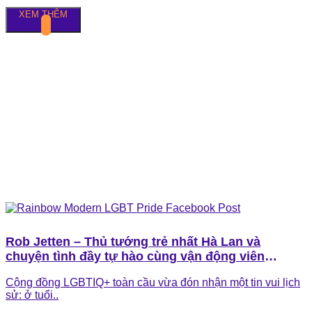
XEM THÊM
Rob Jetten – Thủ tướng trẻ nhất Hà Lan và
chuyện tình đầy tự hào cùng vận động viên
Olympic Nicolás Keenan
Cộng đồng LGBTIQ+ toàn cầu vừa đón nhận một tin vui lịch
sử: ở tuổi..