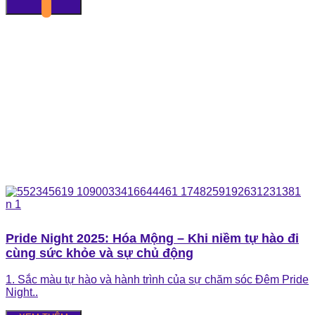
Pride Night 2025: Hóa Mộng – Khi niềm tự hào đi
cùng sức khỏe và sự chủ động
1. Sắc màu tự hào và hành trình của sự chăm sóc Đêm Pride
Night..