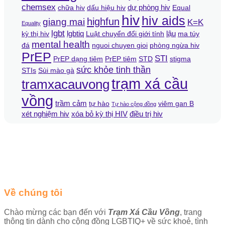
chemsex
dự phòng hiv
chữa hiv
dấu hiệu hiv
Equal
hiv
hiv aids
giang mai
highfun
K=K
Equality
lgbt
lgbtiq
lậu
kỳ thị hiv
Luật chuyển đổi giới tính
ma túy
mental health
đá
nguoi chuyen gioi
phòng ngừa hiv
PrEP
STI
PrEP dạng tiêm
PrEP tiêm
STD
stigma
sức khỏe tinh thần
STIs
Sùi mào gà
trạm xá cầu
tramxacauvong
vồng
trầm cảm
tự hào
viêm gan B
Tự hào cộng đồng
xét nghiệm hiv
xóa bỏ kỳ thị HIV
điều trị hiv
Về chúng tôi
Chào mừng các bạn đến với
Trạm Xá Cầu Vồng
, trang
thông tin dành cho cộng đồng LGBTIQ+ về sức khoẻ, tình