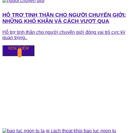
HỖ TRỢ TINH THẦN CHO NGƯỜI CHUYỂN GIỚI:
NHỮNG KHÓ KHĂN VÀ CÁCH VƯỢT QUA
Hỗ trợ tinh thần cho người chuyển giới đóng vai trò cực kỳ
quan trọng..
XEM THÊM