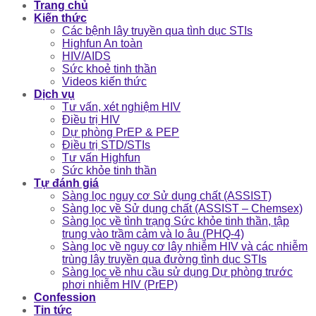
Trang chủ
Kiến thức
Các bệnh lây truyền qua tình dục STIs
Highfun An toàn
HIV/AIDS
Sức khoẻ tinh thần
Videos kiến thức
Dịch vụ
Tư vấn, xét nghiệm HIV
Điều trị HIV
Dự phòng PrEP & PEP
Điều trị STD/STIs
Tư vấn Highfun
Sức khỏe tinh thần
Tự đánh giá
Sàng lọc nguy cơ Sử dụng chất (ASSIST)
Sàng lọc về Sử dụng chất (ASSIST – Chemsex)
Sàng lọc về tình trạng Sức khỏe tinh thần, tập
trung vào trầm cảm và lo âu (PHQ-4)
Sàng lọc về nguy cơ lây nhiễm HIV và các nhiễm
trùng lây truyền qua đường tình dục STIs
Sàng lọc về nhu cầu sử dụng Dự phòng trước
phơi nhiễm HIV (PrEP)
Confession
Tin tức