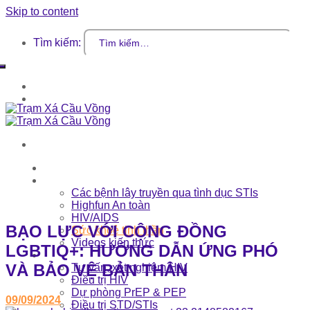
Skip to content
Tìm kiếm:
Đăng nhập / Đăng ký
Giỏ hàng
Trang chủ
Kiến thức
Các bệnh lây truyền qua tình dục STIs
Highfun An toàn
HIV/AIDS
BẠO LỰC VỚI CỘNG ĐỒNG
Sức khoẻ tinh thần
Videos kiến thức
LGBTIQ+: HƯỚNG DẪN ỨNG PHÓ
Dịch vụ
VÀ BẢO VỆ BẢN THÂN
Tư vấn, xét nghiệm HIV
Điều trị HIV
Dự phòng PrEP & PEP
09/09/2024
Điều trị STD/STIs