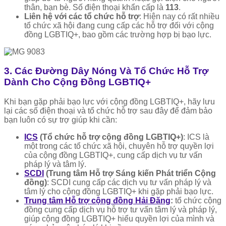
thân, bạn bè. Số điện thoại khẩn cấp là
113
.
Liên hệ với các tổ chức hỗ trợ
: Hiện nay có rất nhiều
tổ chức xã hội đang cung cấp các hỗ trợ đối với cộng
đồng LGBTIQ+, bao gồm các trường hợp bị bạo lực.
3. Các Đường Dây Nóng Và Tổ Chức Hỗ Trợ
Dành Cho Cộng Đồng LGBTIQ+
Khi bạn gặp phải bạo lực với cộng đồng LGBTIQ+, hãy lưu
lại các số điện thoại và tổ chức hỗ trợ sau đây để đảm bảo
bạn luôn có sự trợ giúp khi cần:
ICS
(Tổ chức hỗ trợ cộng đồng LGBTIQ+)
: ICS là
một trong các tổ chức xã hội, chuyên hỗ trợ quyền lợi
của cộng đồng LGBTIQ+, cung cấp dịch vụ tư vấn
pháp lý và tâm lý.
SCDI
(Trung tâm Hỗ trợ Sáng kiến Phát triển Cộng
đồng)
: SCDI cung cấp các dịch vụ tư vấn pháp lý và
tâm lý cho cộng đồng LGBTIQ+ khi gặp phải bạo lực.
Trung tâm Hỗ trợ cộng đồng Hải Đăng
:
tổ chức cộng
đồng cung cấp dịch vụ hỗ trợ tư vấn tâm lý và pháp lý,
giúp cộng đồng LGBTIQ+ hiểu quyền lợi của mình và