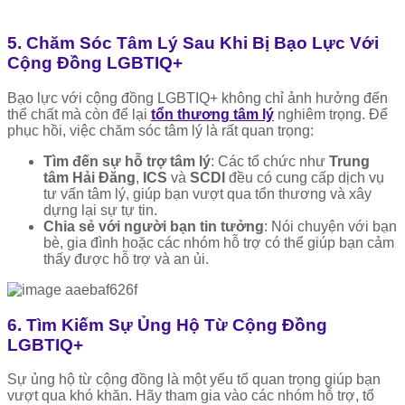
5. Chăm Sóc Tâm Lý Sau Khi Bị Bạo Lực Với
Cộng Đồng LGBTIQ+
Bạo lực với cộng đồng LGBTIQ+ không chỉ ảnh hưởng đến
thể chất mà còn để lại
tổn thương tâm lý
nghiêm trọng. Để
phục hồi, việc chăm sóc tâm lý là rất quan trọng:
Tìm đến sự hỗ trợ tâm lý
: Các tổ chức như
Trung
tâm Hải Đăng
,
ICS
và
SCDI
đều có cung cấp dịch vụ
tư vấn tâm lý, giúp bạn vượt qua tổn thương và xây
dựng lại sự tự tin.
Chia sẻ với người bạn tin tưởng
: Nói chuyện với bạn
bè, gia đình hoặc các nhóm hỗ trợ có thể giúp bạn cảm
thấy được hỗ trợ và an ủi.
6. Tìm Kiếm Sự Ủng Hộ Từ Cộng Đồng
LGBTIQ+
Sự ủng hộ từ cộng đồng là một yếu tố quan trọng giúp bạn
vượt qua khó khăn. Hãy tham gia vào các nhóm hỗ trợ, tổ