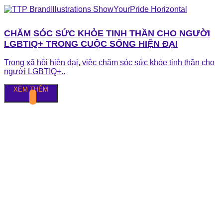
CHĂM SÓC SỨC KHỎE TINH THẦN CHO NGƯỜI
LGBTIQ+ TRONG CUỘC SỐNG HIỆN ĐẠI
Trong xã hội hiện đại, việc chăm sóc sức khỏe tinh thần cho
người LGBTIQ+..
XEM THÊM