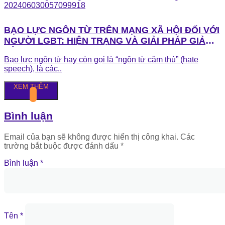
BẠO LỰC NGÔN TỪ TRÊN MẠNG XÃ HỘI ĐỐI VỚI
NGƯỜI LGBT: HIỆN TRẠNG VÀ GIẢI PHÁP GIẢM
KỲ THỊ
Bạo lực ngôn từ hay còn gọi là “ngôn từ căm thù” (hate
speech), là các..
XEM THÊM
Bình luận
Email của bạn sẽ không được hiển thị công khai.
Các
trường bắt buộc được đánh dấu
*
Bình luận
*
Tên
*