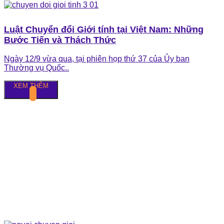
Luật Chuyển đổi Giới tính tại Việt Nam: Những
Bước Tiến và Thách Thức
Ngày 12/9 vừa qua, tại phiên họp thứ 37 của Ủy ban
Thường vụ Quốc..
XEM THÊM