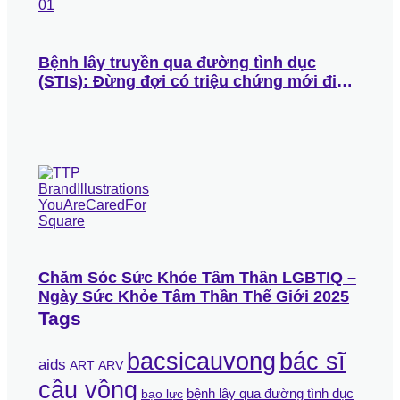
Bệnh lây truyền qua đường tình dục
(STIs): Đừng đợi có triệu chứng mới đi
khám
Chăm Sóc Sức Khỏe Tâm Thần LGBTIQ –
Ngày Sức Khỏe Tâm Thần Thế Giới 2025
Tags
bác sĩ
bacsicauvong
aids
ART
ARV
cầu vồng
bệnh lây qua đường tình dục
bạo lực