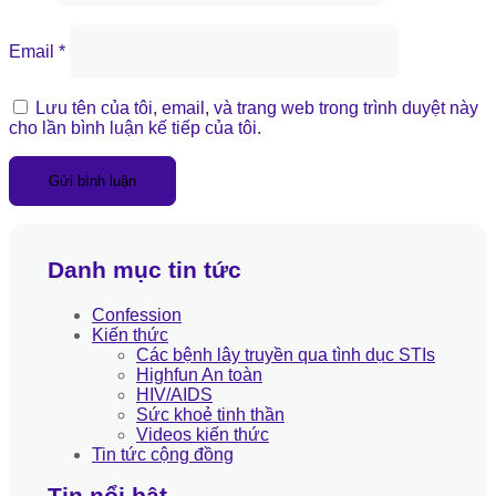
Email
*
Lưu tên của tôi, email, và trang web trong trình duyệt này
cho lần bình luận kế tiếp của tôi.
Danh mục tin tức
Confession
Kiến thức
Các bệnh lây truyền qua tình dục STIs
Highfun An toàn
HIV/AIDS
Sức khoẻ tinh thần
Videos kiến thức
Tin tức cộng đồng
Tin nổi bật