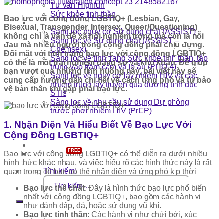
Tư vấn Highfun
Sức khỏe tinh thần
Bạo lực với cộng đồng LGBTIQ+ (Lesbian, Gay,
Tự đánh giá
Bisexual, Transgender, Intersex, Queer/Questioning)
Sàng lọc nguy cơ Sử dụng chất (ASSIST)
không chỉ là vấn đề xã hội nghiêm trọng mà còn là nỗi
Sàng lọc về Sử dụng chất (ASSIST –
đau mà nhiều người trong cộng đồng phải chịu đựng.
Chemsex)
Đối mặt với tình trạng bạo lực với cộng đồng LGBTIQ+
Sàng lọc về tình trạng Sức khỏe tinh thần, tập
có thể là một trải nghiệm đáng sợ và khó khăn. Để giúp
trung vào trầm cảm và lo âu (PHQ-4)
bạn vượt qua những tình huống này, bài viết này sẽ
Sàng lọc về nguy cơ lây nhiễm HIV và các
cung cấp hướng dẫn chi tiết về cách ứng phó và tự bảo
nhiễm trùng lây truyền qua đường tình dục
vệ bản thân khi gặp phải bạo lực.
STIs
Sàng lọc về nhu cầu sử dụng Dự phòng
trước phơi nhiễm HIV (PrEP)
1. Nhận Diện Và Hiểu Biết Về Bạo Lực Với
Confession
Cộng Đồng LGBTIQ+
Tin tức
Bản đồ dịch vụ
Đặt hàng
Bạo lực với cộng đồng LGBTIQ+ có thể diễn ra dưới nhiều
hình thức khác nhau, và việc hiểu rõ các hình thức này là rất
Tìm kiếm:
quan trọng để bạn có thể nhận diện và ứng phó kịp thời.
Bạo lực thể chất
: Đây là hình thức bạo lực phổ biến
nhất với cộng đồng LGBTIQ+, bao gồm các hành vi
như đánh đập, đá, hoặc sử dụng vũ khí.
Bạo lực tinh thần
: Các hành vi như chửi bới, xúc