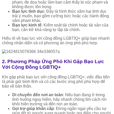
phạm, đe dọa hoặc làm bạn cảm thấy bị xúc phạm và
không được tôn trọng.
Bạo lực tình dục
: Đây là hình thức xâm hại tình dục
trái ý muốn, bao gồm cưỡng bức hoặc các hành động
xâm phạm khác.
Bạo lực kinh tế
: Kiểm soát tài chính hoặc tài sản của
bạn, cản trở khả năng tự lập tài chính.
Hiểu rõ về bạo lực với cộng đồng LGBTIQ+ giúp bạn nhanh
chóng nhận diện và có phương án ứng phó phù hợp.
2. Phương Pháp Ứng Phó Khi Gặp Bạo Lực
Với Cộng Đồng LGBTIQ+
Khi gặp phải bạo lực với cộng đồng LGBTIQ+, việc đầu tiên
là phải giữ bình tĩnh và có các bước ứng phó phù hợp để
bảo vệ bản thân.
Di chuyển đến nơi an toàn
: Nếu bạn đang ở trong
tình huống nguy hiểm, hãy nhanh chóng tìm cách rời
khỏi hiện trường và đến nơi an toàn.
Gọi trợ giúp khẩn cấp
: Đừng ngần ngại yêu cầu sự
giúp đỡ từ người xung quanh hoặc gọi điện cho người